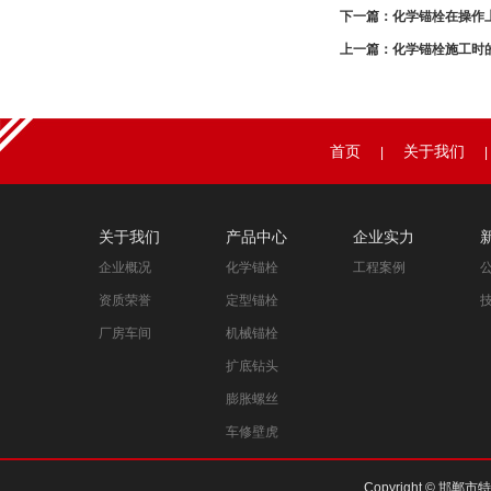
下一篇：
化学锚栓在操作
上一篇：
化学锚栓施工时
首页
关于我们
|
|
关于我们
产品中心
企业实力
企业概况
化学锚栓
工程案例
资质荣誉
定型锚栓
厂房车间
机械锚栓
扩底钻头
膨胀螺丝
车修壁虎
Copyright © 邯郸市