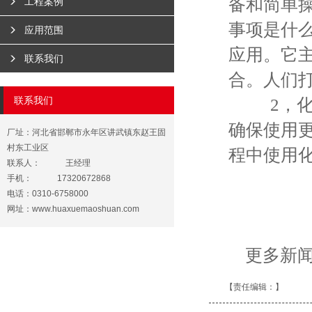
备和简单
工程案例
事项是什
应用范围
应用。它
联系我们
合。人们
联系我们
2，化
确保使用
厂址：河北省邯郸市永年区讲武镇东赵王固
村东工业区
程中使用
联系人：
王经理
手机：
17320672868
电话：0310-6758000
网址：
www.huaxuemaoshuan.com
更多新
【责任编辑：
】