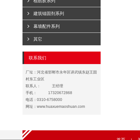
植筋胶系列
建筑锚固剂系列
幕墙配件系列
其它
联系我们
厂址：河北省邯郸市永年区讲武镇东赵王固
村东工业区
联系人：
王经理
手机：
17320672868
电话：0310-6758000
网址：
www.huaxuemaoshuan.com
首页