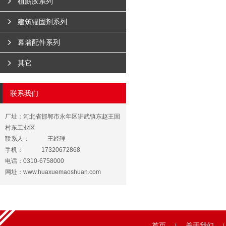
植筋胶系列
建筑锚固剂系列
幕墙配件系列
其它
联系我们
厂址：河北省邯郸市永年区讲武镇东赵王固
村东工业区
联系人：
王经理
手机：
17320672868
电话：0310-6758000
网址：
www.huaxuemaoshuan.com
首页
关于我们