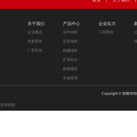
|
|
关于我们
产品中心
企业实力
企业概况
化学锚栓
工程案例
资质荣誉
定型锚栓
厂房车间
机械锚栓
扩底钻头
膨胀螺丝
车修壁虎
Copyright © 邯郸市
友情链接: