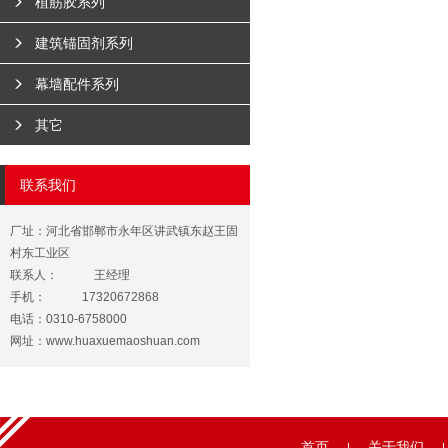
植筋胶系列
建筑锚固剂系列
幕墙配件系列
其它
联系我们
厂址：河北省邯郸市永年区讲武镇东赵王固
村东工业区
联系人：
王经理
手机：
17320672868
电话：0310-6758000
网址：
www.huaxuemaoshuan.com
首页
关于我们