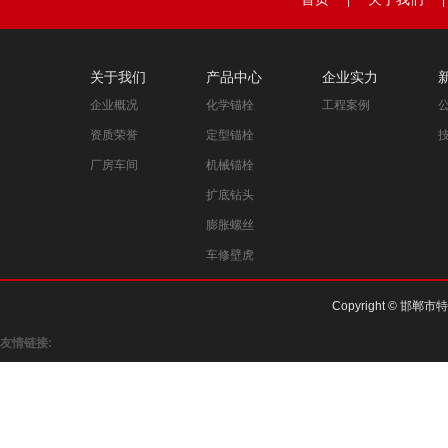
|
|
关于我们
产品中心
企业实力
企业概况
化学锚栓
工程案例
资质荣誉
定型锚栓
厂房车间
机械锚栓
扩底钻头
膨胀螺丝
车修壁虎
Copyright © 邯郸市
友情链接: